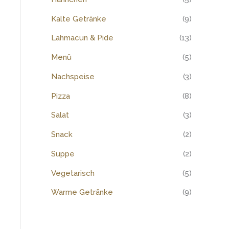
:
Kalte Getränke
(9)
Lahmacun & Pide
(13)
Menü
(5)
Nachspeise
(3)
Pizza
(8)
Salat
(3)
Snack
(2)
Suppe
(2)
Vegetarisch
(5)
Warme Getränke
(9)