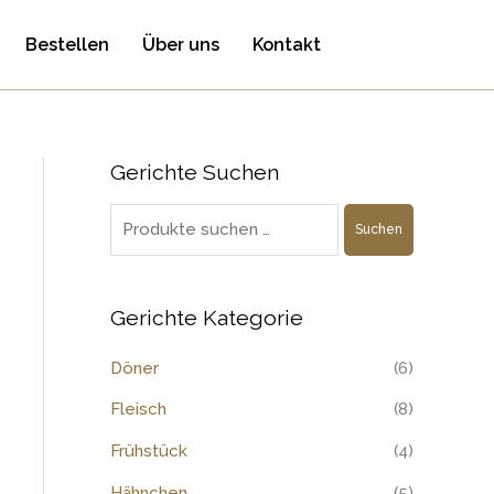
Bestellen
Über uns
Kontakt
Gerichte Suchen
S
u
Suchen
c
h
e
Gerichte Kategorie
n
Döner
(6)
n
a
Fleisch
(8)
c
Frühstück
(4)
h
Hähnchen
(5)