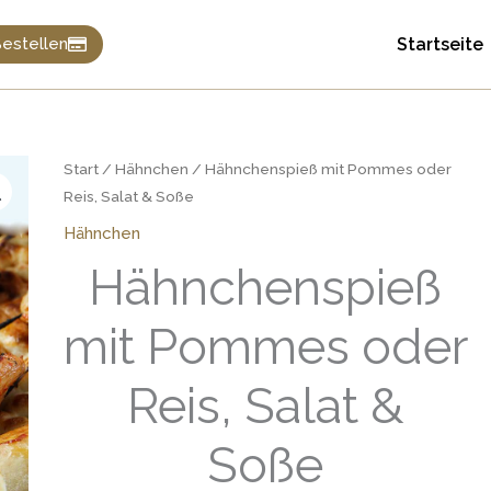
Startseite
estellen
Hähnchenspieß
Start
/
Hähnchen
/ Hähnchenspieß mit Pommes oder
mit
Reis, Salat & Soße
Pommes
Hähnchen
oder
Hähnchenspieß
Reis,
Salat
mit Pommes oder
&
Soße
Reis, Salat &
Menge
Soße