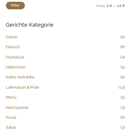
n
e
e
Filter
Preis:
0 €
—
10 €
a
i
i
c
s
s
h
Gerichte Kategorie
:
Döner
(6)
Fleisch
(8)
Frühstück
(4)
Hähnchen
(5)
Kalte Getränke
(9)
Lahmacun & Pide
(13)
Menü
(5)
Nachspeise
(3)
Pizza
(8)
Salat
(3)