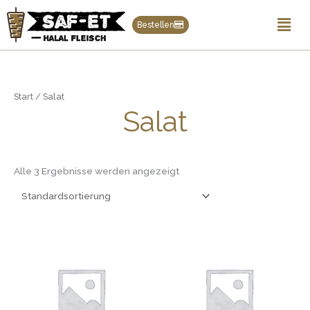
Zum
Men
Inhalt
Bestellen
springen
Start
/ Salat
Salat
Alle 3 Ergebnisse werden angezeigt