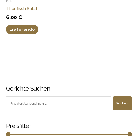
Salat
Thunfisch Salat
6,00
€
Lieferando
Gerichte Suchen
S
M
M
u
i
a
Suchen
c
n
x
h
.
.
e
P
P
Preisfilter
n
r
r