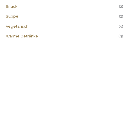
Snack
(2)
Suppe
(2)
Vegetarisch
(5)
Warme Getränke
(9)
Rufen Sie für Ihre Bestellungen
069-272 70 369