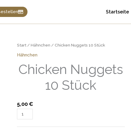
Startseite
estellen
Chicken
Start
/
Hähnchen
/ Chicken Nuggets 10 Stück
Nuggets
Hähnchen
10
Chicken Nuggets
Stück
Menge
10 Stück
5,00
€