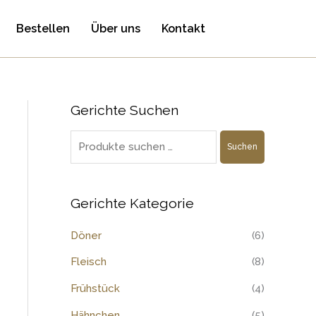
Bestellen
Über uns
Kontakt
Gerichte Suchen
S
u
Suchen
c
h
e
Gerichte Kategorie
n
Döner
(6)
n
a
Fleisch
(8)
c
Frühstück
(4)
h
Hähnchen
(5)