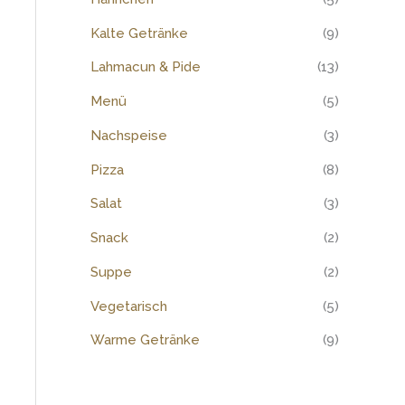
:
Kalte Getränke
(9)
Lahmacun & Pide
(13)
Menü
(5)
Nachspeise
(3)
Pizza
(8)
Salat
(3)
Snack
(2)
Suppe
(2)
Vegetarisch
(5)
Warme Getränke
(9)