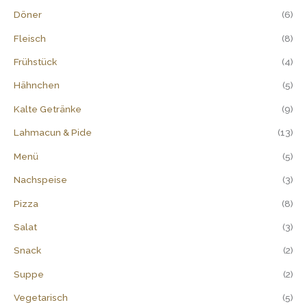
n
Döner
(6)
a
Fleisch
(8)
c
Frühstück
(4)
h
Hähnchen
(5)
:
Kalte Getränke
(9)
Lahmacun & Pide
(13)
Menü
(5)
Nachspeise
(3)
Pizza
(8)
Salat
(3)
Snack
(2)
Suppe
(2)
Vegetarisch
(5)