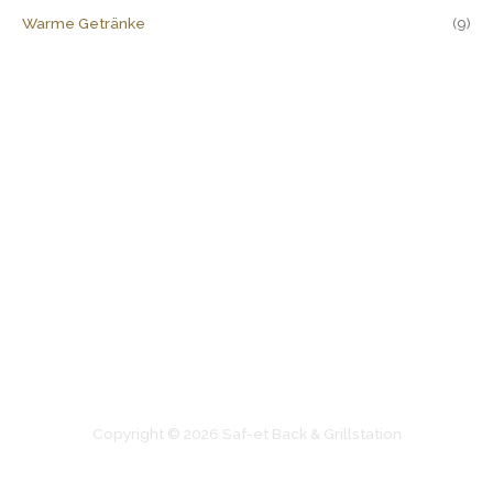
Warme Getränke
(9)
Rufen Sie für Ihre Bestellungen
069-272 70 369
Copyright © 2026 Saf-et Back & Grillstation