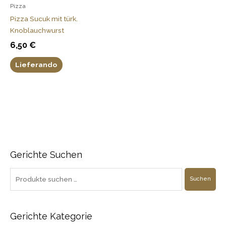
Pizza
Pizza Sucuk mit türk.
Knoblauchwurst
6,50
€
Lieferando
Gerichte Suchen
S
u
Suchen
c
h
e
Gerichte Kategorie
n