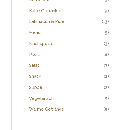
:
Kalte Getränke
(9)
Lahmacun & Pide
(13)
Menü
(5)
Nachspeise
(3)
Pizza
(8)
Salat
(3)
Snack
(2)
Suppe
(2)
Vegetarisch
(5)
Warme Getränke
(9)