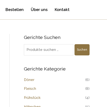
Bestellen
Über uns
Kontakt
Gerichte Suchen
S
u
Suchen
c
h
e
Gerichte Kategorie
n
Döner
(6)
n
a
Fleisch
(8)
c
Frühstück
(4)
h
Hähnchen
(5)