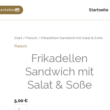
Startseite
estellen
Frikadellen
Start
/
Fleisch
/ Frikadellen Sandwich mit Salat & Soße
Sandwich
Fleisch
mit
Frikadellen
Salat
&
Sandwich mit
Soße
Menge
Salat & Soße
5,00
€