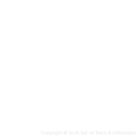
Rufen Sie für Ihre Bestellungen
069-272 70 369
Copyright © 2026 Saf-et Back & Grillstation